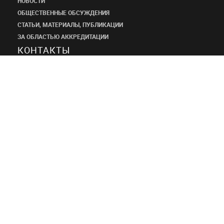
НОВОСТИ
ОБЩЕСТВЕННЫЕ ОБСУЖДЕНИЯ
СТАТЬИ, МАТЕРИАЛЫ, ПУБЛИКАЦИИ
ЗА ОБЛАСТЬЮ АККРЕДИТАЦИИ
КОНТАКТЫ
ПРОЕКТНЫЙ
ИНСТИТУТ
ШАНЭКО
+7 (495) 545-34-21
shaneco.group@shaneco.ru
СТРОИМ ПРОДАЖИ ЧЕРЕЗ ИНТЕРНЕТ