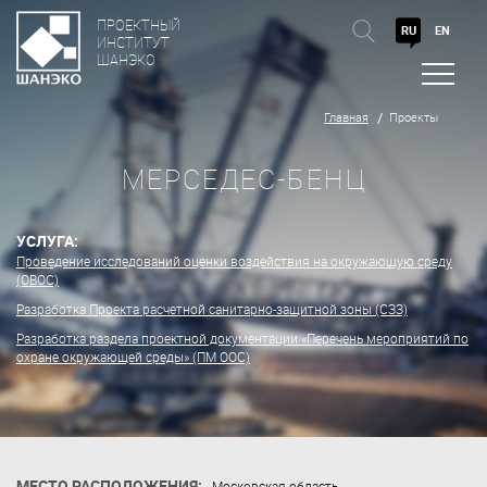
ПРОЕКТНЫЙ
RU
EN
ИНСТИТУТ
ШАНЭКО
Главная
Проекты
МЕРСЕДЕС-БЕНЦ
УСЛУГА:
Проведение исследований оценки воздействия на окружающую среду
(ОВОС)
Разработка Проекта расчетной санитарно-защитной зоны (СЗЗ)
Разработка раздела проектной документации «Перечень мероприятий по
охране окружающей среды» (ПМ ООС)
МЕСТО РАСПОЛОЖЕНИЯ:
Московская область