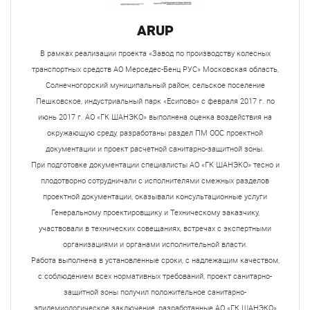
ARUP
В рамках реализации проекта «Завод по производству колесных
транспортных средств АО Мерседес-Бенц РУС» Московская область,
Солнечногорский муниципальный район, сельское поселение
Пешковское, индустриальный парк «Есипово» с февраля 2017 г. по
июнь 2017 г. АО «ГК ШАНЭКО» выполнена оценка воздействия на
окружающую среду, разработаны раздел ПМ ООС проектной
документации и проект расчетной санитарно-защитной зоны.
При подготовке документации специалисты АО «ГК ШАНЭКО» тесно и
плодотворно сотрудничали с исполнителями смежных разделов
проектной документации, оказывали консультационные услуги
Генеральному проектировщику и Техническому заказчику,
участвовали в технических совещаниях, встречах с экспертными
организациями и органами исполнительной власти.
Работа выполнена в установленные сроки, с надлежащим качеством,
с соблюдением всех нормативных требований, проект санитарно-
защитной зоны получил положительное санитарно-
эпидемиологическое заключение, разработанные АО «ГК ШАНЭКО»