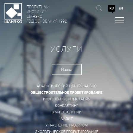
ПРОЕКТНЫЙ
RU
EN
ИНСТИТУТ
ШАНЭКО
ГОД ОСНОВАНИЯ 1992
УСЛУГИ
Назад
АНАЛИТИЧЕСКИЙ ЦЕНТР ШАНЭКО
ОБЩЕСТРОИТЕЛЬНОЕ ПРОЕКТИРОВАНИЕ
ИНЖЕНЕРНЫЕ ИЗЫСКАНИЯ
КОНСАЛТИНГ
BIM-ТЕХНОЛОГИИ
АУДИТ
УПРАВЛЕНИЕ ПРОЕКТОМ
ЭКОЛОГИЧЕСКОЕ ПРОЕКТИРОВАНИЕ