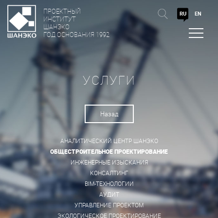
ПРОЕКТНЫЙ
RU
EN
ИНСТИТУТ
ШАНЭКО
ГОД ОСНОВАНИЯ 1992
УСЛУГИ
Назад
АНАЛИТИЧЕСКИЙ ЦЕНТР ШАНЭКО
ОБЩЕСТРОИТЕЛЬНОЕ ПРОЕКТИРОВАНИЕ
ИНЖЕНЕРНЫЕ ИЗЫСКАНИЯ
КОНСАЛТИНГ
BIM-ТЕХНОЛОГИИ
АУДИТ
УПРАВЛЕНИЕ ПРОЕКТОМ
ЭКОЛОГИЧЕСКОЕ ПРОЕКТИРОВАНИЕ