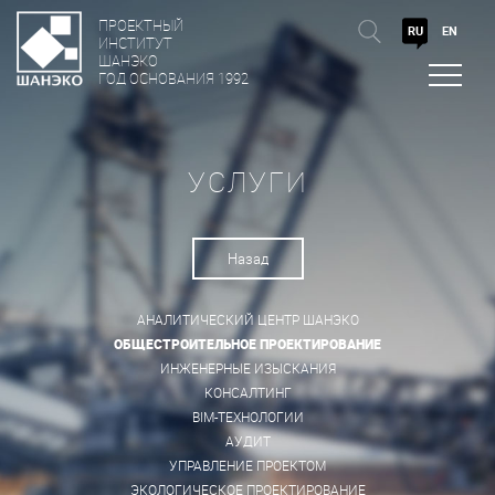
ПРОЕКТНЫЙ
RU
EN
ИНСТИТУТ
ШАНЭКО
ГОД ОСНОВАНИЯ 1992
УСЛУГИ
Назад
АНАЛИТИЧЕСКИЙ ЦЕНТР ШАНЭКО
ОБЩЕСТРОИТЕЛЬНОЕ ПРОЕКТИРОВАНИЕ
ИНЖЕНЕРНЫЕ ИЗЫСКАНИЯ
КОНСАЛТИНГ
BIM-ТЕХНОЛОГИИ
АУДИТ
УПРАВЛЕНИЕ ПРОЕКТОМ
ЭКОЛОГИЧЕСКОЕ ПРОЕКТИРОВАНИЕ