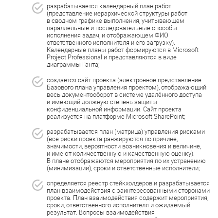
разрабатывается календарный план работ
(представление иерархической структуры работ
в сводном графике выполнения, учитывающем
параллельные и последовательные способы
исполнения задач, и отображающем ФИО
ответственного исполнителя и его загрузку).
Календарные планы работ формируются в Microsoft
Project Professional и представляются в виде
диаграммы Ганта;
создается сайт проекта (электронное представление
Базового плана управления проектом), отображающий
весь документооборот в системе удалённого доступа
и имеющий должную степень защиты
конфиденциальной информации. Сайт проекта
реализуется на платформе Microsoft SharePoint;
разрабатывается план (матрица) управления рисками
(все риски проекта ранжируются по причине,
значимости, вероятности возникновения и величине,
и имеют количественную и качественную оценку).
В плане отображаются мероприятия по их устранению
(минимизации), сроки и ответственные исполнители;
определяется реестр стейкхолдеров и разрабатывается
план взаимодействия с заинтересованными сторонами
проекта. План взаимодействия содержит мероприятия,
сроки, ответственного исполнителя и ожидаемый
результат. Вопросы взаимодействия