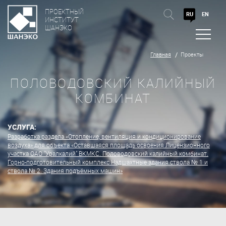
ПРОЕКТНЫЙ
RU
EN
ИНСТИТУТ
ШАНЭКО
Главная
Проекты
ПОЛОВОДОВСКИЙ КАЛИЙНЫЙ
КОМБИНАТ
УСЛУГА:
Разработка раздела «Отопление, вентиляция и кондиционирование
воздуха» для объекта «Оставшаяся площадь освоения Лицензионного
участка ОАО "Уралкалий" ВКМКС. Половодовский калийный комбинат.
Горно-подготовительный комплекс Надшахтные здания ствола № 1 и
ствола № 2. Здания подъёмных машин»