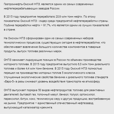
Газпромнефть-Омский НПЗ, является одним из самых современных
нефтеперерабатывающих заводов России.
В 2015 году предприятие переработало 20,9 млн тонн нефти. По этому
показателю Омский НПЗ - лидер среди предприятий нефтепереработки страны.
Глубина переработки нефти – 91,7%, что является одним из лучших показателей
в стране.
На Омском НПЗ сформирован один из самых современных наборов
технологических процессов, существующих сегодня в нефтепереработке, что
обеспечивает вовлечение большого количества компонентов в товарные
продукты, выпуск топлива различных марок.
ОНПЗ занимает лидирующие позиции в России по объемам производства
моторного топлива. В 2015 году предприятие выпустило 6,3 млн тонн дизельного
топлива и более 4,4 млн тонн бензина. В 2015 году Омский НПЗ полностью
перешел на производство моторных топлив 5 экологического класса.
Улучшенные экологические свойства бензина и дизельного топлива стандарта
«Евро-5» в разы снижают уровень воздействия транспорта на атмосферу.
ОНПЗ выпускает порядка 50 видов нефтепродуктов: топливо для реактивных
двигателей, бытовой газ, топочный мазут, бензол, толуол, ортоксилол,
параксилол, битум, кокс, техническую серу и другую продукцию, востребованную
на рынке. Предприятие – единственный отечественный нефтезавод,
выпускающий катализатор крекинга.