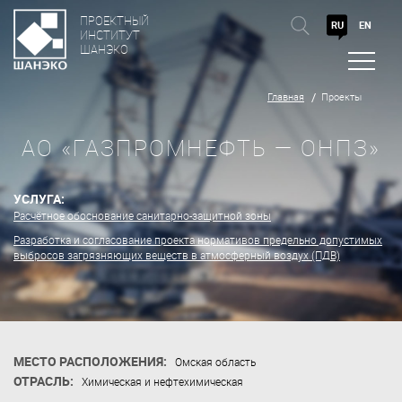
ПРОЕКТНЫЙ
RU
EN
ИНСТИТУТ
ШАНЭКО
Главная
Проекты
АО «ГАЗПРОМНЕФТЬ — ОНПЗ»
УСЛУГА:
Расчётное обоснование санитарно-защитной зоны
Разработка и согласование проекта нормативов предельно допустимых
выбросов загрязняющих веществ в атмосферный воздух (ПДВ)
МЕСТО РАСПОЛОЖЕНИЯ:
Омская область
ОТРАСЛЬ:
Химическая и нефтехимическая