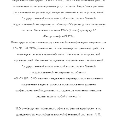
Выражаем благодарность АО «ГК ШАНЭКО» за выполненные работы
по оказанию консультационных услуг по теме: Разработка расчета
рассеивания загрязняющих веществ, техническое сопровождение
Государственной экологической экспертизы и Главной
государственной экспертизы по объекту «Общезаводская факельная
система. Факельная система ГФУ» (4 этап) для нужд АО
«Газпромнефть-ОНПЗ».
Благодаря профессионализму и высокой квалификации специалистов
АО «ГК ШАНЭКО», умению вести оперативную и грамотную работу в
команде в тесном взаимодействии с заказчиком и проектной
организацией обеспечено получение положительных заключений
Государственной экологической экспертизы и Главной
государственной экспертизы по объекту.
АО «ГК ШАНЭКО» является надежным партнером при выполнении
порученных задач в процессе проектирования, уровень
профессиональной подготовки сотрудников компании позволяет
решать задачи любой сложности.
И.О. руководителя проектного офиса по реализации проекта по
доведению до норм общезаводской факельной системы А.Ю.