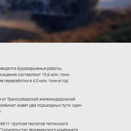
оводятся буровзрывные работы,
ждения составляют 10,6 млн. тонн;
 переработки в 4,0 млн. тонн в год
км от Транссибирской железнодорожной
омбинат имеет два подъездных пути: один
.
6 гг. группой геологов Читинского
 Строительство Жирекенского комбината