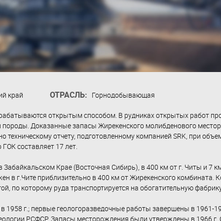
ОТРАСЛЬ:
ий край
Горнодобывающая
рабатываются открытым способом. В рудниках открытых работ пр
й породы. Доказанные запасы Жирекенского молибденового месторо
но техническому отчету, подготовленному компанией SRK, при объеме
 ГОК составляет 17 лет.
Забайкальском Крае (Восточная Сибирь), в 400 км от г. Читы и 7 
н в г.Чите приблизительно в 400 км от Жирекенского комбината. К
гой, по которому руда транспортируется на обогатительную фабрику
 1958 г.; первые геологоразведочные работы завершены в 1961-196
геологии РСФСР. Запасы месторождения были утверждены в 1966 г.