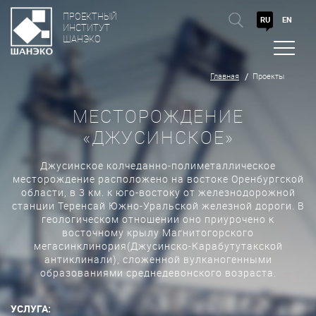
ПРОЕКТНЫЙ
RU
EN
ИНСТИТУТ
ШАНЭКО
Главная
Проекты
МЕСТОРОЖДЕНИЕ
«ДЖУСИНСКОЕ»
Джусинское колчеданно-полиметаллическое
месторождение расположено на востоке Оренбургской
области, в 3 км. к юго-востоку от железнодорожной
станции Теренсай Южно-Уральской железной дороги. В
геологическом отношении оно приурочено к
восточному крылу Магнитогорского
мегасинклинория(Джусинско-Карабутутакской
антиклинали), сложенной вулканогенными
образованиями среднедевонского возраста.
УСЛУГА: