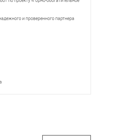
бот по проекту «Горно-обогатительное
надежного и проверенного партнера
а