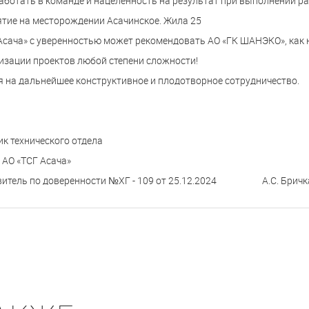
аботать в команде и нацеленность на результат при выполнении ра
тие на месторождении Асачинское. Жила 25
Асача» с уверенностью может рекомендовать АО «ГК ШАНЭКО», как 
изации проектов любой степени сложности!
 на дальнейшее конструктивное и плодотворное сотрудничество.
к технического отдела
 АО «ТСГ Асача»
витель по доверенности №ХГ - 109 от 25.12.2024 А.С. Бричк