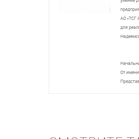
умение р
предприя
АО «ТСГ 
для реал
Надеемся
Начальни
От имени
Предста