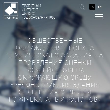
ПРОЕКТНЫЙ
RU
EN
ИНСТИТУТ
ШАНЭКО
ГОД ОСНОВАНИЯ 1992
ОБЩЕСТВЕННЫЕ
ОБСУЖДЕНИЯ ПРОЕКТА
ТЕХНИЧЕСКОГО ЗАДАНИЯ НА
ПРОВЕДЕНИЕ ОЦЕНКИ
ВОЗДЕЙСТВИЯ НА
ОКРУЖАЮЩУЮ СРЕДУ
«РЕКОНСТРУКЦИЯ ЗДАНИЯ
ОТДЕЛЕНИЯ ОТДЕЛКИ
ГОРЯЧЕКАТАНЫХ РУЛОНОВ»