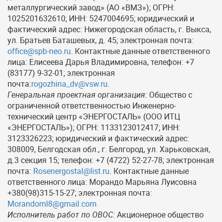
металлургический завод» (АО «ВМЗ»); ОГРН:
1025201632610; ИНН: 5247004695; юридический и
фактический адрес: Нижегородская область, г. Выкса,
ул. Братьев Баташевых, д. 45; электронная почта:
office@spb-neo.ru
. Контактные данные ответственного
лица: Елисеева Дарья Владимировна, телефон: +7
(83177) 9-32-01; электронная
почта:
rogozhina_dv@vsw.ru
.
Генеральная проектная организация:
Общество с
ограниченной ответственностью Инженерно-
технический центр «ЭНЕРГОСТАЛЬ» (ООО ИТЦ
«ЭНЕРГОСТАЛЬ»); ОГРН: 1133123012417; ИНН:
3123326223; юридический и фактический адрес:
308009, Белгодская обл., г. Белгород, ул. Харьковская,
д.3 секция 15; телефон: +7 (4722) 52-27-78; электронная
почта:
Rosenergostal@list.ru
. Контактные данные
ответственного лица: Морандо Марьяна Луисовна
+380(98)315-15-27; электронная почта:
Morandoml8@gmail.com
Исполнитель работ по ОВОС:
Акционерное общество