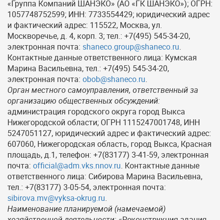
«Группа Компаний ШАНЭКО» (АО «ГК ШАНЭКО»); ОГРН:
1057748752599; ИНН: 7733554429; юридический адрес
и фактический адрес: 115522, Москва, ул.
Москворечье, д. 4, корп. 3; тел.: +7(495) 545-34-20,
электронная почта:
shaneco.group@shaneco.ru
.
Контактные данные ответственного лица: Кумская
Марина Васильевна, тел.: +7(495) 545-34-20,
электронная почта:
obob@shaneco.ru
.
Орган местного самоуправления, ответственный за
организацию общественных обсуждений:
администрация городского округа город Выкса
Нижегородской области; ОГРН 1115247001748, ИНН
5247051127, юридический адрес и фактический адрес:
607060, Нижегородская область, город Выкса, Красная
площадь, д.1, телефон: +7(83177) 3-41-59, электронная
почта:
official@adm.vks.nnov.ru
. Контактные данные
ответственного лица: Сибирова Марина Васильевна,
тел.: +7(83177) 3-05-54, электронная почта:
sibirova.mv@vyksa-okrug.ru
.
Наименование планируемой (намечаемой)
хозяйственной деятельности:
«Реконструкция здания