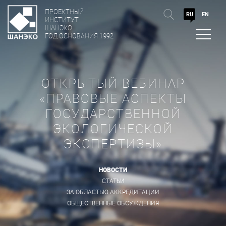
ПРОЕКТНЫЙ
RU
EN
ИНСТИТУТ
ШАНЭКО
ГОД ОСНОВАНИЯ 1992
ОТКРЫТЫЙ ВЕБИНАР
«ПРАВОВЫЕ АСПЕКТЫ
ГОСУДАРСТВЕННОЙ
ЭКОЛОГИЧЕСКОЙ
ЭКСПЕРТИЗЫ»
НОВОСТИ
СТАТЬИ
ЗА ОБЛАСТЬЮ АККРЕДИТАЦИИ
ОБЩЕСТВЕННЫЕ ОБСУЖДЕНИЯ