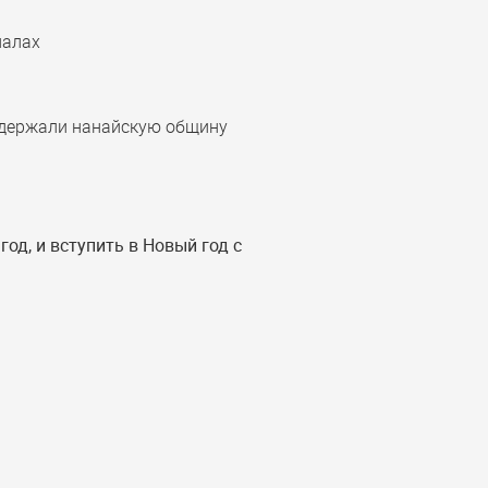
налах
оддержали нанайскую общину
од, и вступить в Новый год с