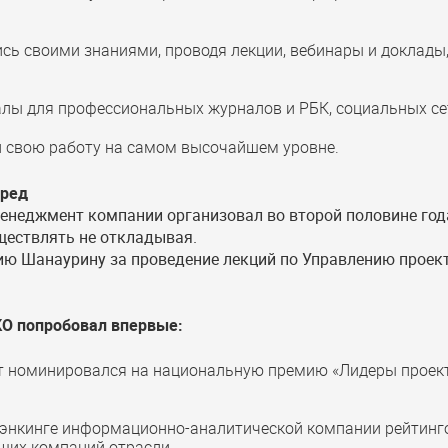
сь своими знаниями, проводя лекции, вебинары и доклады,
алы для профессиональных журналов и РБК, социальных 
л свою работу на самом высочайшем уровне.
еред
менеджмент компании организовал во второй половине год
ществлять не откладывая.
ю Шанаурину за проведение лекций по Управлению проекта
КО попробовал впервые:
 номинировался на национальную премию «Лидеры проект
рэнкинге информационно-аналитической компании рейтингов
ущих компаний отрасли