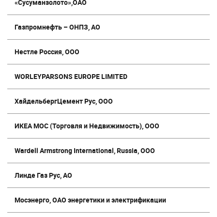
«Сусуманзолото»,ОАО
Газпромнефть – ОНПЗ, АО
Нестле Россия, ООО
WORLEYPARSONS EUROPE LIMITED
ХайдельбергЦемент Рус, ООО
ИКЕА МОС (Торговля и Недвижимость), ООО
Wardell Armstrong International, Russia, ООО
Линде Газ Рус, АО
Мосэнерго, ОАО энергетики и электрификации