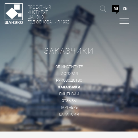
ПРОЕКТНЫЙ
RU
EN
ИНСТИТУТ
ШАНЭКО
ГОД ОСНОВАНИЯ 1992
ЗАКАЗЧИКИ
ОБ ИНСТИТУТЕ
ИСТОРИЯ
РУКОВОДСТВО
ЗАКАЗЧИКИ
ЛИЦЕНЗИИ
ОТЗЫВЫ
ПАРТНЕРЫ
ВАКАНСИИ